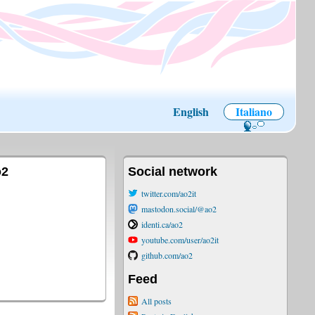
English
Italiano
o2
Social network
twitter.com/ao2it
mastodon.social/@ao2
identi.ca/ao2
youtube.com/user/ao2it
github.com/ao2
Feed
All posts