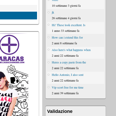
10 settimane 3 giorni fa
jk
26 settimane 4 giorni fa
Hi! These look excellent. Is
1 anno 33 settimane fa
How can i extend this for
2 anni 8 settimane fa
Also here's what happens when
2 anni 22 settimane fa
Heres a copy paste from the
2 anni 22 settimane fa
Hello Antonio, I also sent
2 anni 22 settimane fa
Vip scort free for me time
2 anni 39 settimane fa
Validazione