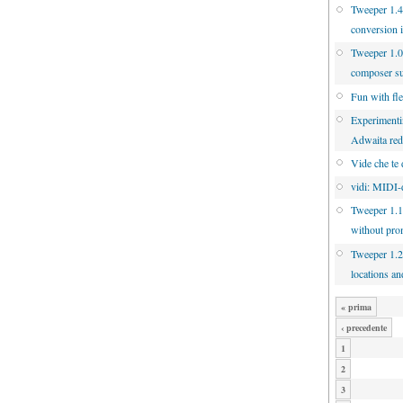
Tweeper 1.4.
conversion 
Tweeper 1.0
composer s
Fun with fl
Experimenti
Adwaita re
Vide che te 
vidi: MIDI-d
Tweeper 1.1
without pro
Tweeper 1.2
locations an
« prima
‹ precedente
1
2
3