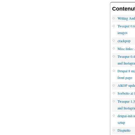
Contenuti
Writing And
Tweeper 0.6 
images
crackpop
Misc links:
Tweeper 0.4
and Instagr
Drupal 8 mig
front page
AKOP updat
Sorbetto al 
Tweeper 1.3.
and Instagr
drupal-init-
setup
Dispietto