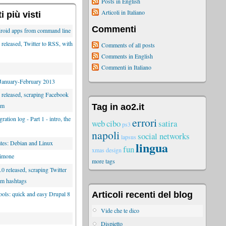
Posts in English
Articoli in Italiano
 più visti
Commenti
roid apps from command line
released, Twitter to RSS, with
Comments of all posts
Comments in English
Commenti in Italiano
 January-February 2013
 released, scraping Facebook
am
Tag in ao2.it
ration log - Part 1 - intro, the
errori
web
cibo
satira
ps3
napoli
social networks
lapsus
lingua
es: Debian and Linux
fun
xmas
design
limone
more tags
0 released, scraping Twitter
am hashtags
tools: quick and easy Drupal 8
Articoli recenti del blog
Vide che te dico
Dispietto