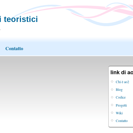
 teoristici
.
Contatto
link di a
Chi è ao2
Blog
Codice
Progetti
Wiki
Contatto