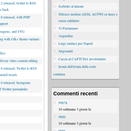
2 released, twitter to RSS
Sorbetto al limone
is back
Sblocco modem ADSL AGTWI su linux e
.0 released, with PHP
senza saldature
upport
'O Purmunaro
exagons, and SVG
Anguriñas
ng with Gtk+ theme variants:
Luigi sindaco per Napoli
d
Jargonauti
dico
Caccia al CAPTCHA involontario
riven video content editing
Ironia dell'ironia della sorte
.0 released, Twitter to RSS
continua
moted tweets
.0 released, Instagram
d Twitter permalinks
Commenti recenti
99878
10 settimane 3 giorni fa
9886
10 settimane 3 giorni fa
9886