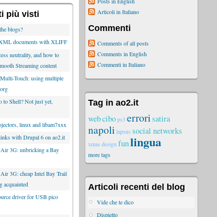
Posts in English
Articoli in Italiano
 più visti
Commenti
the blogs?
g XML documents with XLIFF
Comments of all posts
Comments in English
ess neutrality, and how to
Commenti in Italiano
mooth Streaming content
Multi-Touch: using multiple
Xorg
to Shell? Not just yet,
Tag in ao2.it
errori
web
cibo
satira
ps3
ectors, linux and libam7xxx
napoli
social networks
lapsus
lingua
inks with Drupal 6 on ao2.it
fun
xmas
design
 Air 3G: unbricking a Bay
more tags
Air 3G: cheap Intel Bay Trail
ing acquainted
Articoli recenti del blog
rce driver for USB pico
Vide che te dico
Dispietto