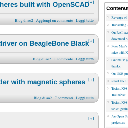
[+]
pheres built with OpenSCAD
Contenuti
Revenge of 
Leggi tutto
Blog di ao2
Aggiungi un commento
Translatin
On RAI, acc
download S
[+]
driver on BeagleBone Black
Poor Man's 
mice with 
Leggi tutto
Blog di ao2
1 commento
Gnome 3: go 
thanks.
On USB proj
[+]
der with magnetic spheres
Short URL l
Teclast X98
Trail tablet
Leggi tutto
Blog di ao2
7 commenti
Teclast X98 
tablet, gett
An Open Sou
[+]
projectors