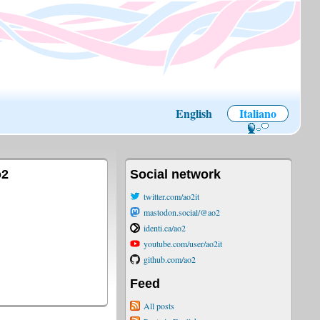
English
Italiano
o2
Social network
twitter.com/ao2it
mastodon.social/@ao2
identi.ca/ao2
youtube.com/user/ao2it
github.com/ao2
Feed
All posts