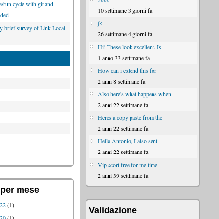
/run cycle with git and
10 settimane 3 giorni fa
ded
jk
y brief survey of Link-Local
26 settimane 4 giorni fa
Hi! These look excellent. Is
1 anno 33 settimane fa
How can i extend this for
2 anni 8 settimane fa
Also here's what happens when
2 anni 22 settimane fa
Heres a copy paste from the
2 anni 22 settimane fa
Hello Antonio, I also sent
2 anni 22 settimane fa
Vip scort free for me time
2 anni 39 settimane fa
 per mese
022
(1)
Validazione
020
(1)