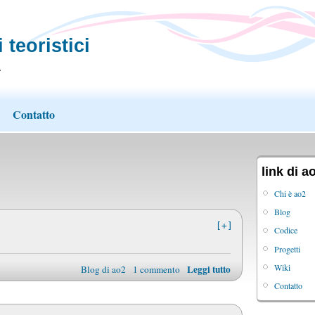
 teoristici
.
Contatto
link di a
Chi è ao2
Blog
[+]
Codice
Progetti
Wiki
Leggi tutto
Blog di ao2
1 commento
Contatto