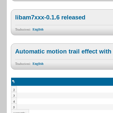
libam7xxx-0.1.6 released
English
Traduzioni:
Automatic motion trail effect wi
English
Traduzioni:
1
2
3
4
5
seguente ›