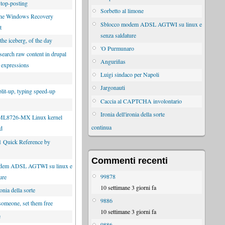
 top-posting
Sorbetto al limone
the Windows Recovery
Sblocco modem ADSL AGTWI su linux e
t
senza saldature
 the iceberg, of the day
'O Purmunaro
search raw content in drupal
Anguriñas
r expressions
Luigi sindaco per Napoli
Jargonauti
lit-up, typing speed-up
Caccia al CAPTCHA involontario
Ironia dell'ironia della sorte
ML8726-MX Linux kernel
continua
ed
Quick Reference by
Commenti recenti
dem ADSL AGTWI su linux e
99878
ure
10 settimane 3 giorni fa
ronia della sorte
9886
someone, set them free
10 settimane 3 giorni fa
e
9886