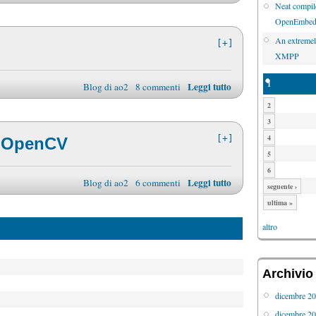
Neat compile
OpenEmbed
An extremel
[+]
XMPP
1
Leggi tutto
Blog di ao2
8 commenti
2
3
4
[+]
th OpenCV
5
6
Leggi tutto
Blog di ao2
6 commenti
seguente ›
ultima »
altro
Archivio
dicembre 2
dicembre 2