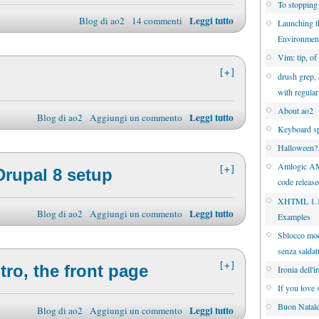
To stopping
Leggi tutto
Blog di ao2
14 commenti
Launching 
Environmen
Vim: tip, of
[+]
drush grep, 
with regula
About ao2
Leggi tutto
Blog di ao2
Aggiungi un commento
Keyboard sp
Halloween?
Amlogic A
[+]
Drupal 8 setup
code releas
XHTML 1.1 
Leggi tutto
Blog di ao2
Aggiungi un commento
Examples
Sblocco mo
senza saldat
[+]
ntro, the front page
Ironia dell'i
If you love 
Buon Natal
Leggi tutto
Blog di ao2
Aggiungi un commento