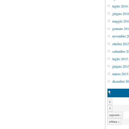
luglio 2016
giugno 201
maggio 201
gennaio 20
novembre 2
ottobre 201
settembre 2
luglio 2015
giugno 201
marzo 2015
dicembre 2
1
2
3
seguente ›
ultima »