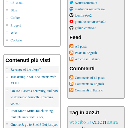
Chi è ao2
twitter.com/ao2it
mastodon.social/@ao2
Blog
identi.ca/ao2
Codice
youtube.com/user/ao2it
Progetti
github.com/ao2
Wiki
Feed
Contatto
All posts
Posts in English
Articoli in Italiano
Contenuti più visti
Commenti
Revenge of the blogs?
Translating XML documents with
Comments of all posts
XLIFF
Comments in English
Commenti in Italiano
On RAI, access neutrality, and how
to download Smooth Streaming
content
Poor Man's Multi-Touch: using
Tag in ao2.it
multiple mice with Xorg
errori
web
cibo
satira
ps3
Gnome 3: go to Shell? Not just yet,