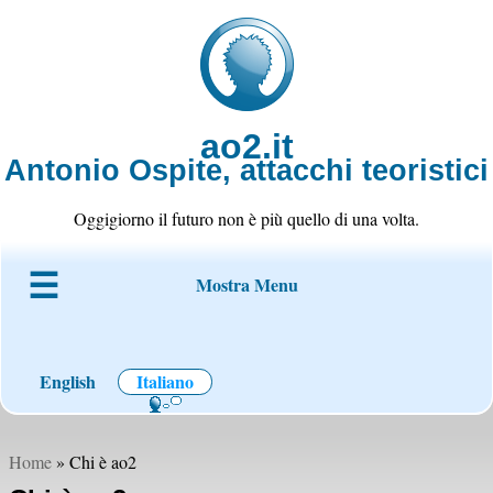
ao2.it
Antonio Ospite, attacchi teoristici
Oggigiorno il futuro non è più quello di una volta.
Mostra Menu
Chi è ao2
Blog
Codice
Progetti
Wiki
Contatto
English
Italiano
Home
» Chi è ao2