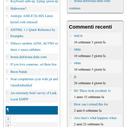
Ironia dell'ironia della sorte
Keyboard split-up, typing speed-up
continua
Halloween?
Amlogic AML8726-MX Linux
kernel code released
Commenti recenti
XHTML 1.1 Quick Reference by
Examples
99878
10 settimane 3 giorni fa
Sblocco modem ADSL AGTWI su
linux e senza saldature
9886
10 settimane 3 giorni fa
Ironia dell'ironia della sorte
9886
If you love someone, set them free
10 settimane 3 giorni fa
Buon Natale
jk
Neat compile/run cycle with git and
26 settimane 4 giorni fa
OpenEmbedded
Hi! These look excellent. Is
An extremely brief survey of Link-
1 anno 33 settimane fa
Local XMPP
How can i extend this for
2 anni 8 settimane fa
1
Also here's what happens when
2
2 anni 22 settimane fa
3