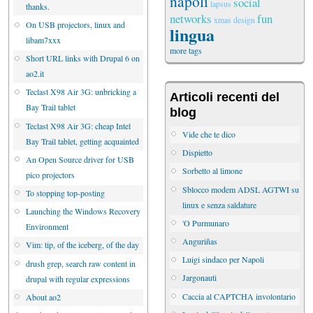
napoli
social
lapsus
thanks.
networks
fun
xmas
design
On USB projectors, linux and
lingua
libam7xxx
more tags
Short URL links with Drupal 6 on
ao2.it
Teclast X98 Air 3G: unbricking a
Articoli recenti del
Bay Trail tablet
blog
Teclast X98 Air 3G: cheap Intel
Vide che te dico
Bay Trail tablet, getting acquainted
Dispietto
An Open Source driver for USB
Sorbetto al limone
pico projectors
Sblocco modem ADSL AGTWI su
To stopping top-posting
linux e senza saldature
Launching the Windows Recovery
'O Purmunaro
Environment
Anguriñas
Vim: tip, of the iceberg, of the day
Luigi sindaco per Napoli
drush grep, search raw content in
Jargonauti
drupal with regular expressions
Caccia al CAPTCHA involontario
About ao2