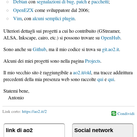
Debian
con
segnalazioni di bug, patch
e
pacchetti
;
OpenEZX
come sviluppatore dal 2006;
Vim
, con
alcuni semplici plugin
.
Ulteriori dettagli sui progetti a cui ho contribuito (GStreamer,
ALSA, Inkscape, cairo, etc.) si possono trovare su
OpenHub
.
Sono anche su
Github
, ma il mio codice si trova su
git.ao2.it
.
Alcuni dei miei progetti sono nella pagina
Projects
.
Il mio vecchio sito è raggiungibile a
ao2.it/old
, ma tracce addirittura
precedenti della mia presenza web sono raccolte
qui
e
qui
.
Statemi bene,
Antonio
Link corto:
https://ao2.it/2
Condividi
link di ao2
Social network