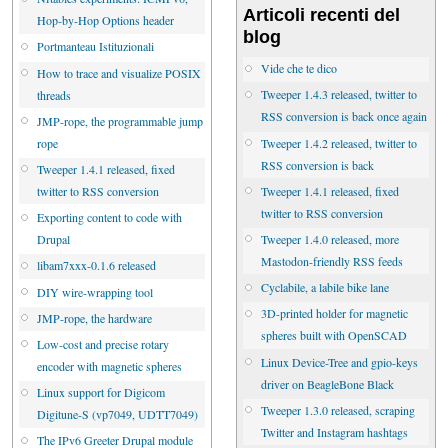
Articoli recenti del
Hop-by-Hop Options header
blog
Portmanteau Istituzionali
Vide che te dico
How to trace and visualize POSIX
Tweeper 1.4.3 released, twitter to
threads
RSS conversion is back once again
JMP-rope, the programmable jump
Tweeper 1.4.2 released, twitter to
rope
RSS conversion is back
Tweeper 1.4.1 released, fixed
Tweeper 1.4.1 released, fixed
twitter to RSS conversion
twitter to RSS conversion
Exporting content to code with
Tweeper 1.4.0 released, more
Drupal
Mastodon-friendly RSS feeds
libam7xxx-0.1.6 released
Cyclabile, a labile bike lane
DIY wire-wrapping tool
3D-printed holder for magnetic
JMP-rope, the hardware
spheres built with OpenSCAD
Low-cost and precise rotary
Linux Device-Tree and gpio-keys
encoder with magnetic spheres
driver on BeagleBone Black
Linux support for Digicom
Tweeper 1.3.0 released, scraping
Digitune-S (vp7049, UDTT7049)
Twitter and Instagram hashtags
The IPv6 Greeter Drupal module