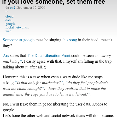
If you love someone, set them free
da
ao2
,
September 15, 2009
in
cloud
data
google
social networks
web
Someone at google
must be singing
this song
in their head, mustn't
they?
Ars
states that
The Data Liberation Front
could be seen as
savvy
marketing
, I easily agree with that, I myself am falling in the trap
talking about it, after all. :)
However, this is a case when even a wary dude like me stops
asking
Is that only for marketing?
,
do they feel people don't
trust the cloud enough?
,
have they realized that to make the
animal enter the cage you have to leave it a let-out?
.
No, I will leave them in peace liberating the user data. Kudos to
google!
Let's hope the other web and social network titans will do the same.