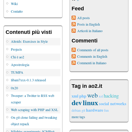
Wiki
Feed
Contatto
All posts
Posts in English
Articoli in Italiano
Contenuti più visti
Commenti
Altoids: Exercises in Style
Projects
Comments of all posts
Comments in English
Chi è ao2
Commenti in Italiano
Apostrologia
TUMPA
libam7xxx-0.1.3 released
Tag in ao2.it
0x20
web
hacking
xml
php
Tweeper: a Twitter to RSS web
xsl
dev
linux
scraper
social networks
hardware
Web scraping with PHP and XSL
debian
git
fun
more tags
On git clone failing and tweaking
object repack
Nftables experiments: ICMPv6,