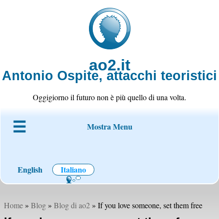
ao2.it
Antonio Ospite, attacchi teoristici
Oggigiorno il futuro non è più quello di una volta.
Mostra Menu
Chi è ao2
Blog
Codice
Progetti
Wiki
Contatto
English
Italiano
Home
»
Blog
»
Blog di ao2
» If you love someone, set them free