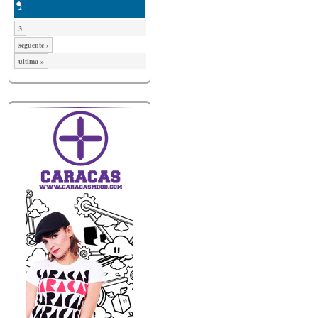
2
3
seguente ›
ultima »