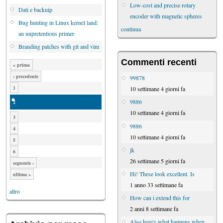
Low-cost and precise rotary
Dati e backuip
encoder with magnetic spheres
Bug hunting in Linux kernel land:
continua
an unpretentious primer
Branding patches with git and vim
Commenti recenti
« prima
‹ precedente
99878
1
10 settimane 4 giorni fa
9886
2
10 settimane 4 giorni fa
3
9886
4
10 settimane 4 giorni fa
5
jk
6
26 settimane 5 giorni fa
seguente ›
Hi! These look excellent. Is
ultima »
1 anno 33 settimane fa
altro
How can i extend this for
2 anni 8 settimane fa
Also here's what happens when