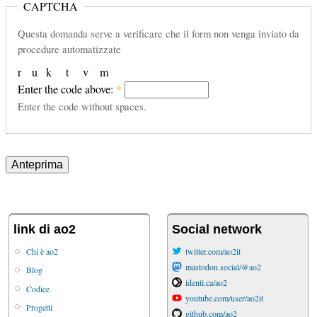
CAPTCHA
Questa domanda serve a verificare che il form non venga inviato da
procedure automatizzate
r
u
k
t
v
m
Enter the code above:
*
Enter the code without spaces.
link di ao2
Social network
Chi è ao2
twitter.com/ao2it
mastodon.social/@ao2
Blog
identi.ca/ao2
Codice
youtube.com/user/ao2it
Progetti
github.com/ao2