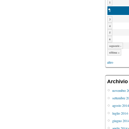
1
2
3
4
5
6
seguente ›
ultima »
altro
Archivio
novembre 2
settembre 2
agosto 201
luglio 2014
giugno 201
aprile 2014