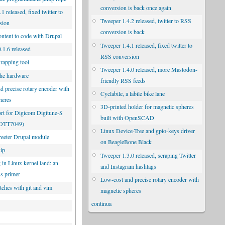
conversion is back once again
1 released, fixed twitter to
Tweeper 1.4.2 released, twitter to RSS
sion
conversion is back
ontent to code with Drupal
Tweeper 1.4.1 released, fixed twitter to
.1.6 released
RSS conversion
rapping tool
Tweeper 1.4.0 released, more Mastodon-
he hardware
friendly RSS feeds
d precise rotary encoder with
Cyclabile, a labile bike lane
heres
3D-printed holder for magnetic spheres
rt for Digicom Digitune-S
built with OpenSCAD
UDTT7049)
Linux Device-Tree and gpio-keys driver
eeter Drupal module
on BeagleBone Black
uip
Tweeper 1.3.0 released, scraping Twitter
 in Linux kernel land: an
and Instagram hashtags
us primer
Low-cost and precise rotary encoder with
tches with git and vim
magnetic spheres
continua