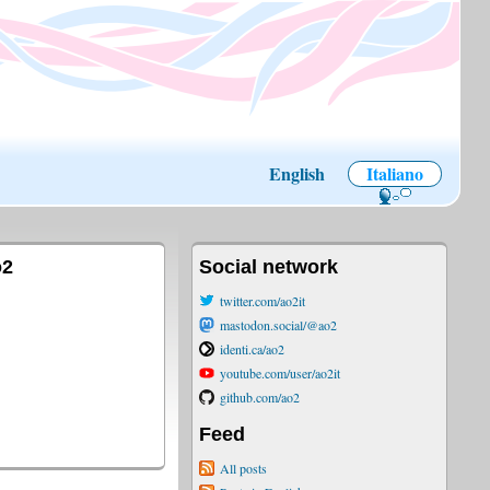
English
Italiano
o2
Social network
twitter.com/ao2it
mastodon.social/@ao2
identi.ca/ao2
youtube.com/user/ao2it
github.com/ao2
Feed
All posts