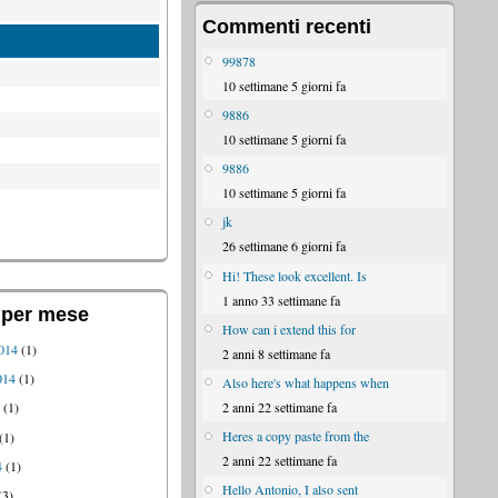
Commenti recenti
99878
10 settimane 5 giorni fa
9886
10 settimane 5 giorni fa
9886
10 settimane 5 giorni fa
jk
26 settimane 6 giorni fa
Hi! These look excellent. Is
1 anno 33 settimane fa
 per mese
How can i extend this for
014
(1)
2 anni 8 settimane fa
014
(1)
Also here's what happens when
2 anni 22 settimane fa
4
(1)
Heres a copy paste from the
(1)
2 anni 22 settimane fa
4
(1)
Hello Antonio, I also sent
(3)