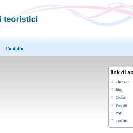
 teoristici
.
Contatto
link di a
Chi è ao2
Blog
Codice
Progetti
Wiki
Contatto