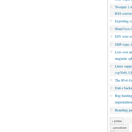
Tweeper 1.4.
RSS conver
Exporting c
libam7xxx-0
DIY wire-w
JMP-rope, t
Low-cost an
magnetic sp
Linux suppo
(vp7049, 
The IPv6 Gr
Dati e back
Bug hunting
unpretentio
Branding pa
« prima
‹ precedente