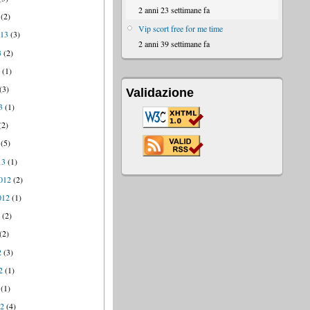
2 anni 23 settimane fa
(2)
Vip scort free for me time
013
(3)
2 anni 39 settimane fa
3
(2)
3
(1)
(3)
Validazione
3
(1)
(2)
(5)
13
(1)
012
(2)
012
(1)
2
(2)
(2)
2
(3)
2
(1)
(1)
12
(4)