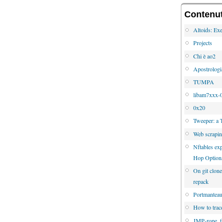
Contenuti
Altoids: Exe
Projects
Chi è ao2
Apostrologi
TUMPA
libam7xxx-0
0x20
Tweeper: a 
Web scrapi
Nftables e
Hop Option
On git clone
repack
Portmanteau 
How to trac
JMP-rope, 