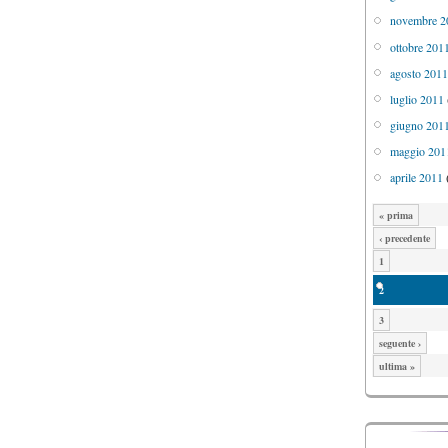
novembre 2
ottobre 201
agosto 201
luglio 2011
giugno 201
maggio 201
aprile 2011
« prima
‹ precedente
1
2
3
seguente ›
ultima »