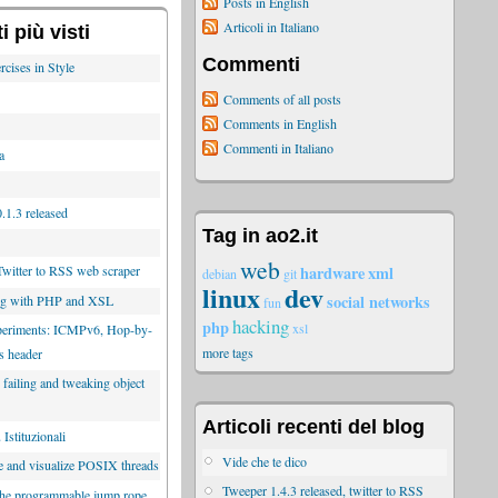
Posts in English
Articoli in Italiano
 più visti
Commenti
rcises in Style
Comments of all posts
Comments in English
Commenti in Italiano
a
.1.3 released
Tag in ao2.it
web
hardware
xml
Twitter to RSS web scraper
debian
git
linux
dev
social networks
ng with PHP and XSL
fun
hacking
php
xsl
xperiments: ICMPv6, Hop-by-
more tags
s header
 failing and tweaking object
Articoli recenti del blog
Istituzionali
Vide che te dico
e and visualize POSIX threads
Tweeper 1.4.3 released, twitter to RSS
the programmable jump rope