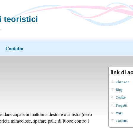
 teoristici
.
Contatto
link di a
Chi è ao2
Blog
Codice
Progetti
Wiki
dare capate ai mattoni a destra e a sinistra (devo
prietà miracolose, sparare palle di fuoco contro i
Contatto