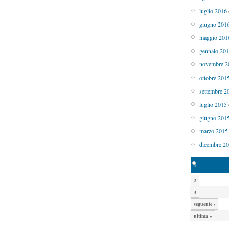
luglio 2016
giugno 201
maggio 201
gennaio 20
novembre 2
ottobre 201
settembre 2
luglio 2015
giugno 201
marzo 2015
dicembre 2
1
2
3
seguente ›
ultima »