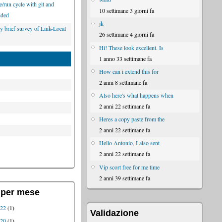
/run cycle with git and
10 settimane 3 giorni fa
ded
jk
y brief survey of Link-Local
26 settimane 4 giorni fa
Hi! These look excellent. Is
1 anno 33 settimane fa
How can i extend this for
2 anni 8 settimane fa
Also here's what happens when
2 anni 22 settimane fa
Heres a copy paste from the
2 anni 22 settimane fa
Hello Antonio, I also sent
2 anni 22 settimane fa
Vip scort free for me time
2 anni 39 settimane fa
 per mese
022
(1)
Validazione
020
(1)