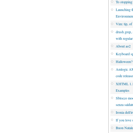
To stopping
Launching 
Environmen
Vim: tip, of
drush grep, 
with regula
About ao2
Keyboard sp
Halloween?
Amlogic A
code releas
XHTML 1.1 
Examples
Sblocco mo
senza saldat
Ironia dell'i
If you love 
Buon Natal