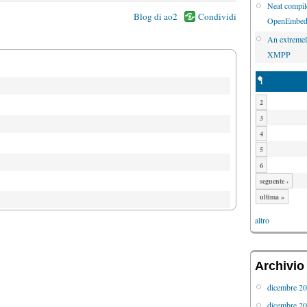
Neat compile
Blog di ao2
Condividi
OpenEmbed
An extremel
XMPP
1
2
3
4
5
6
seguente ›
ultima »
altro
Archivio
dicembre 2
dicembre 2