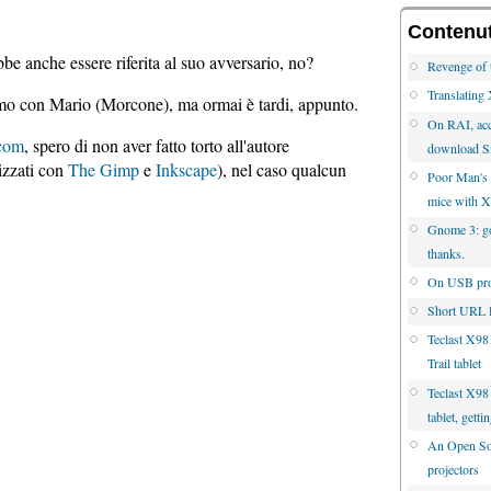
Contenuti
be anche essere riferita al suo avversario, no?
Revenge of 
Translatin
smo con Mario (Morcone), ma ormai è tardi, appunto.
On RAI, acc
.com
, spero di non aver fatto torto all'autore
download S
lizzati con
The Gimp
e
Inkscape
), nel caso qualcun
Poor Man's 
mice with 
Gnome 3: go 
thanks.
On USB proj
Short URL l
Teclast X98
Trail tablet
Teclast X98 
tablet, gett
An Open Sou
projectors