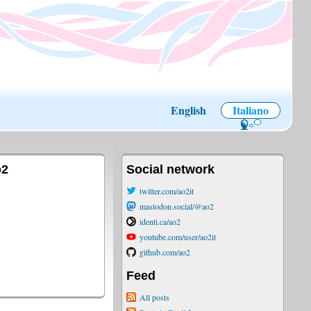
English
Italiano
o2
Social network
twitter.com/ao2it
mastodon.social/@ao2
identi.ca/ao2
youtube.com/user/ao2it
github.com/ao2
Feed
All posts