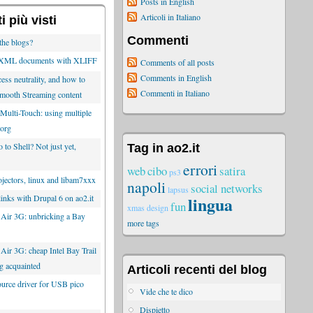
Posts in English
Articoli in Italiano
 più visti
Commenti
the blogs?
g XML documents with XLIFF
Comments of all posts
Comments in English
ess neutrality, and how to
Commenti in Italiano
mooth Streaming content
Multi-Touch: using multiple
Xorg
to Shell? Not just yet,
Tag in ao2.it
errori
web
cibo
satira
ps3
ectors, linux and libam7xxx
napoli
social networks
lapsus
lingua
inks with Drupal 6 on ao2.it
fun
xmas
design
 Air 3G: unbricking a Bay
more tags
Air 3G: cheap Intel Bay Trail
ing acquainted
Articoli recenti del blog
rce driver for USB pico
Vide che te dico
Dispietto