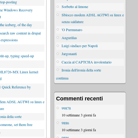
 top-posting
Sorbetto al limone
the Windows Recovery
Sblocco modem ADSL AGTWI su linux e
t
senza saldature
 the iceberg, of the day
'O Purmunaro
search raw content in drupal
Anguriñas
r expressions
Luigi sindaco per Napoli
Jargonauti
lit-up, typing speed-up
Caccia al CAPTCHA involontario
Ironia dell'ironia della sorte
ML8726-MX Linux kernel
continua
ed
Quick Reference by
Commenti recenti
dem ADSL AGTWI su linux e
99878
ure
10 settimane 3 giorni fa
ronia della sorte
9886
someone, set them free
10 settimane 3 giorni fa
e
9886