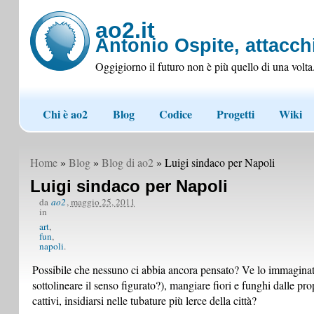
ao2.it
Antonio Ospite, attacchi
Oggigiorno il futuro non è più quello di una volta
Chi è ao2
Blog
Codice
Progetti
Wiki
Home
»
Blog
»
Blog di ao2
» Luigi sindaco per Napoli
Luigi sindaco per Napoli
da
ao2
,
maggio 25, 2011
in
art
fun
napoli
Possibile che nessuno ci abbia ancora pensato? Ve lo immaginate 
sottolineare il senso figurato?), mangiare fiori e funghi dalle pro
cattivi, insidiarsi nelle tubature più lerce della città?