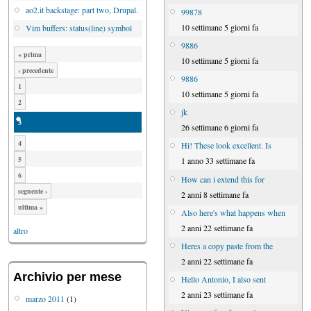
ao2.it backstage: part two, Drupal.
99878
10 settimane 5 giorni fa
Vim buffers: status(line) symbol
9886
« prima
10 settimane 5 giorni fa
‹ precedente
9886
1
10 settimane 5 giorni fa
2
jk
3
26 settimane 6 giorni fa
4
Hi! These look excellent. Is
5
1 anno 33 settimane fa
6
How can i extend this for
seguente ›
2 anni 8 settimane fa
ultima »
Also here's what happens when
2 anni 22 settimane fa
altro
Heres a copy paste from the
2 anni 22 settimane fa
Archivio per mese
Hello Antonio, I also sent
2 anni 23 settimane fa
marzo 2011
(1)