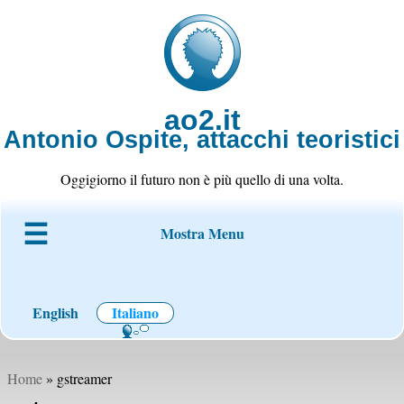
ao2.it
Antonio Ospite, attacchi teoristici
Oggigiorno il futuro non è più quello di una volta.
Mostra Menu
Chi è ao2
Blog
Codice
Progetti
Wiki
Contatto
English
Italiano
Home
» gstreamer