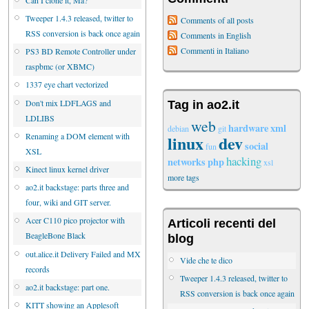
Tweeper 1.4.3 released, twitter to
Comments of all posts
RSS conversion is back once again
Comments in English
Commenti in Italiano
PS3 BD Remote Controller under
raspbmc (or XBMC)
1337 eye chart vectorized
Don't mix LDFLAGS and
Tag in ao2.it
LDLIBS
web
hardware
xml
debian
git
Renaming a DOM element with
linux
dev
social
fun
XSL
hacking
networks
php
xsl
Kinect linux kernel driver
more tags
ao2.it backstage: parts three and
four, wiki and GIT server.
Acer C110 pico projector with
Articoli recenti del
BeagleBone Black
blog
out.alice.it Delivery Failed and MX
Vide che te dico
records
Tweeper 1.4.3 released, twitter to
ao2.it backstage: part one.
RSS conversion is back once again
KITT showing an Applesoft