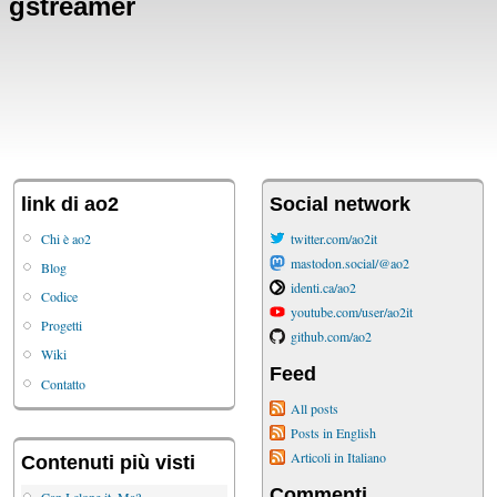
gstreamer
link di ao2
Social network
Chi è ao2
twitter.com/ao2it
mastodon.social/@ao2
Blog
identi.ca/ao2
Codice
youtube.com/user/ao2it
Progetti
github.com/ao2
Wiki
Feed
Contatto
All posts
Posts in English
Articoli in Italiano
Contenuti più visti
Commenti
Can I clone it, Ma?