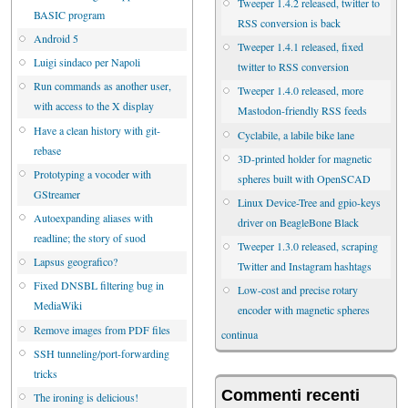
Tweeper 1.4.2 released, twitter to
BASIC program
RSS conversion is back
Android 5
Tweeper 1.4.1 released, fixed
Luigi sindaco per Napoli
twitter to RSS conversion
Run commands as another user,
Tweeper 1.4.0 released, more
with access to the X display
Mastodon-friendly RSS feeds
Have a clean history with git-
Cyclabile, a labile bike lane
rebase
3D-printed holder for magnetic
Prototyping a vocoder with
spheres built with OpenSCAD
GStreamer
Linux Device-Tree and gpio-keys
Autoexpanding aliases with
driver on BeagleBone Black
readline; the story of suod
Tweeper 1.3.0 released, scraping
Lapsus geografico?
Twitter and Instagram hashtags
Fixed DNSBL filtering bug in
Low-cost and precise rotary
MediaWiki
encoder with magnetic spheres
Remove images from PDF files
continua
SSH tunneling/port-forwarding
tricks
Commenti recenti
The ironing is delicious!