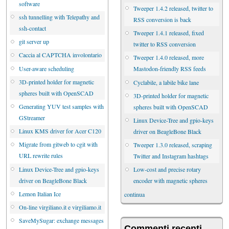
software
Tweeper 1.4.2 released, twitter to
ssh tunnelling with Telepathy and
RSS conversion is back
ssh-contact
Tweeper 1.4.1 released, fixed
git server up
twitter to RSS conversion
Caccia al CAPTCHA involontario
Tweeper 1.4.0 released, more
User-aware scheduling
Mastodon-friendly RSS feeds
3D-printed holder for magnetic
Cyclabile, a labile bike lane
spheres built with OpenSCAD
3D-printed holder for magnetic
Generating YUV test samples with
spheres built with OpenSCAD
GStreamer
Linux Device-Tree and gpio-keys
Linux KMS driver for Acer C120
driver on BeagleBone Black
Migrate from gitweb to cgit with
Tweeper 1.3.0 released, scraping
URL rewrite rules
Twitter and Instagram hashtags
Linux Device-Tree and gpio-keys
Low-cost and precise rotary
driver on BeagleBone Black
encoder with magnetic spheres
Lemon Italian Ice
continua
On-line virgiliano.it e virgiliamo.it
SaveMySugar: exchange messages
Commenti recenti