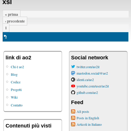
xsl
« prima
‹ precedente
1
2
link di ao2
Social network
Chi è ao2
twitter.com/ao2it
mastodon.social/@ao2
Blog
identi.ca/ao2
Codice
youtube.com/user/ao2it
Progetti
github.com/ao2
Wiki
Feed
Contatto
All posts
Posts in English
Articoli in Italiano
Contenuti più visti