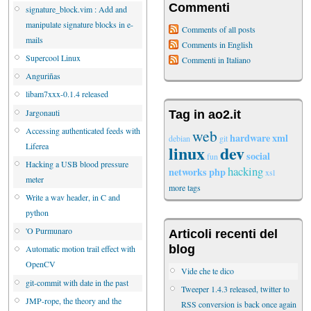
Commenti
signature_block.vim : Add and
manipulate signature blocks in e-
Comments of all posts
mails
Comments in English
Supercool Linux
Commenti in Italiano
Anguriñas
libam7xxx-0.1.4 released
Jargonauti
Tag in ao2.it
Accessing authenticated feeds with
web
hardware
xml
debian
git
Liferea
linux
dev
social
fun
Hacking a USB blood pressure
hacking
networks
php
xsl
meter
more tags
Write a wav header, in C and
python
'O Purmunaro
Articoli recenti del
blog
Automatic motion trail effect with
OpenCV
Vide che te dico
git-commit with date in the past
Tweeper 1.4.3 released, twitter to
JMP-rope, the theory and the
RSS conversion is back once again