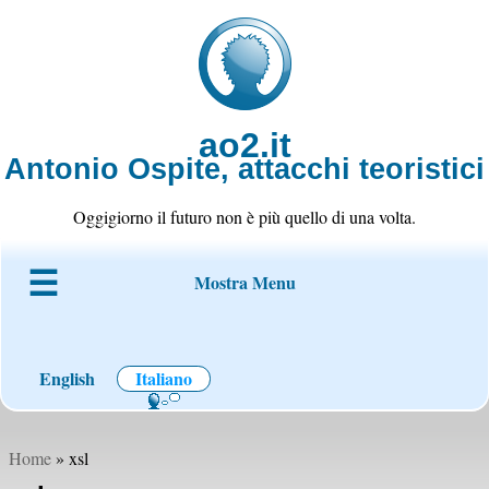
ao2.it
Antonio Ospite, attacchi teoristici
Oggigiorno il futuro non è più quello di una volta.
Mostra Menu
Chi è ao2
Blog
Codice
Progetti
Wiki
Contatto
English
Italiano
Home
» xsl