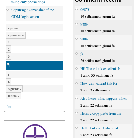
using only phone rings
99878
Capturing a screenshot of the
10 settimane 5 giorni fa
GDM login screen
9886
« prima
10 settimane 5 giorni fa
‹ precedente
9886
1
10 settimane 5 giorni fa
2
jk
3
26 settimane 6 giorni fa
4
Hi! These look excellent. Is
5
1 anno 33 settimane fa
6
How can i extend this for
seguente ›
2 anni 8 settimane fa
ultima »
Also here's what happens when
2 anni 22 settimane fa
altro
Heres a copy paste from the
2 anni 22 settimane fa
Hello Antonio, I also sent
2 anni 23 settimane fa