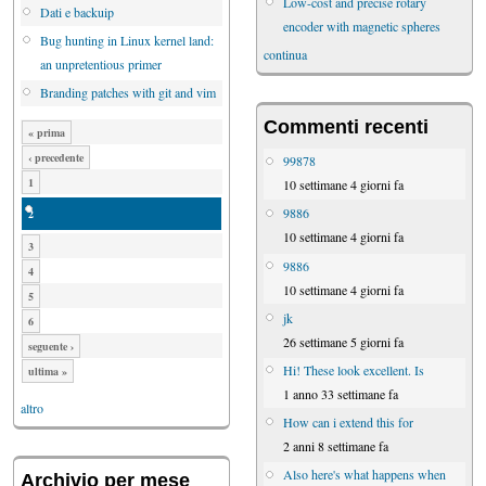
Low-cost and precise rotary
Dati e backuip
encoder with magnetic spheres
Bug hunting in Linux kernel land:
continua
an unpretentious primer
Branding patches with git and vim
Commenti recenti
« prima
‹ precedente
99878
1
10 settimane 4 giorni fa
9886
2
10 settimane 4 giorni fa
3
9886
4
10 settimane 4 giorni fa
5
jk
6
26 settimane 5 giorni fa
seguente ›
Hi! These look excellent. Is
ultima »
1 anno 33 settimane fa
altro
How can i extend this for
2 anni 8 settimane fa
Also here's what happens when
Archivio per mese