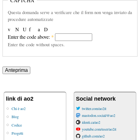
CAPTCHA
Questa domanda serve a verificare che il form non venga inviato da
procedure automatizzate
v
N
U
f
a
D
Enter the code above:
*
Enter the code without spaces.
link di ao2
Social network
Chi è ao2
twitter.com/ao2it
mastodon.social/@ao2
Blog
identi.ca/ao2
Codice
youtube.com/user/ao2it
Progetti
github.com/ao2