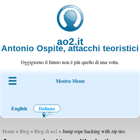
ao2.it
Antonio Ospite, attacchi teoristici
Oggigiorno il futuro non è più quello di una volta.
Mostra Menu
Chi è ao2
Blog
Codice
Progetti
Wiki
Contatto
English
Italiano
Home
»
Blog
»
Blog di ao2
» Jump rope hacking with zip ties