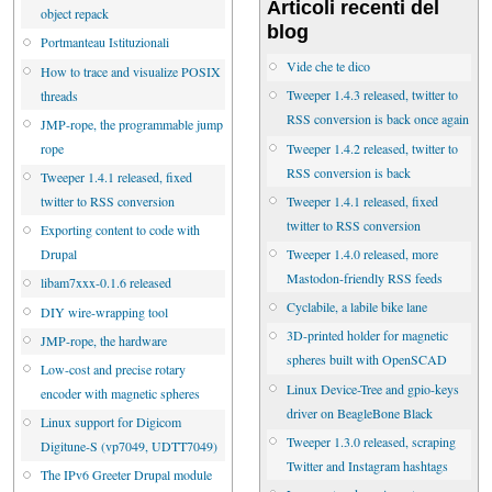
Articoli recenti del
object repack
blog
Portmanteau Istituzionali
Vide che te dico
How to trace and visualize POSIX
Tweeper 1.4.3 released, twitter to
threads
RSS conversion is back once again
JMP-rope, the programmable jump
Tweeper 1.4.2 released, twitter to
rope
RSS conversion is back
Tweeper 1.4.1 released, fixed
Tweeper 1.4.1 released, fixed
twitter to RSS conversion
twitter to RSS conversion
Exporting content to code with
Tweeper 1.4.0 released, more
Drupal
Mastodon-friendly RSS feeds
libam7xxx-0.1.6 released
Cyclabile, a labile bike lane
DIY wire-wrapping tool
3D-printed holder for magnetic
JMP-rope, the hardware
spheres built with OpenSCAD
Low-cost and precise rotary
Linux Device-Tree and gpio-keys
encoder with magnetic spheres
driver on BeagleBone Black
Linux support for Digicom
Tweeper 1.3.0 released, scraping
Digitune-S (vp7049, UDTT7049)
Twitter and Instagram hashtags
The IPv6 Greeter Drupal module