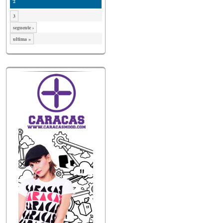
2
3
seguente ›
ultima »