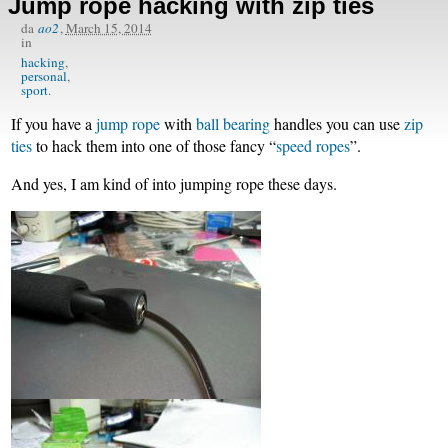
Jump rope hacking with zip ties
da
ao2
,
March 15, 2014
in
hacking
personal
sport
If you have a
jump rope
with
ball bearing
handles you can use
zip
ties
to hack them into one of those fancy “
speed ropes
”.
And yes, I am kind of into jumping rope these days.