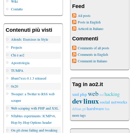
Wiki
Feed
Contatto
All posts
Posts in English
Articoli in Italiano
Contenuti più visti
Commenti
Altoids: Exercises in Style
Projects
Comments of all posts
Comments in English
Chi è ao2
Commenti in Italiano
Apostrologia
TUMPA
libam7xxx-0.1.3 released
Tag in ao2.it
0x20
web
hacking
xml
php
Tweeper: a Twitter to RSS web
xsl
dev
linux
scraper
social networks
hardware
Web scraping with PHP and XSL
debian
git
fun
more tags
Nftables experiments: ICMPv6,
Hop-by-Hop Options header
On git clone failing and tweaking