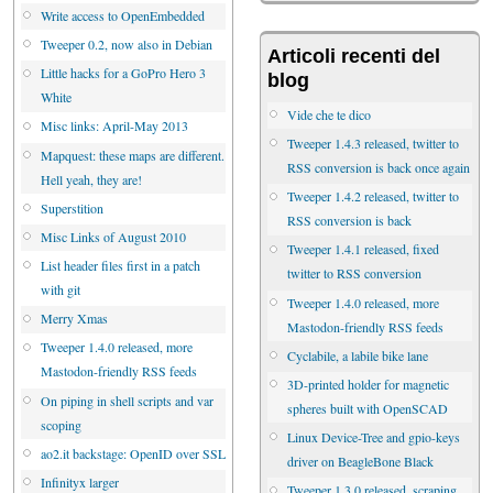
Write access to OpenEmbedded
Tweeper 0.2, now also in Debian
Articoli recenti del
Little hacks for a GoPro Hero 3
blog
White
Vide che te dico
Misc links: April-May 2013
Tweeper 1.4.3 released, twitter to
Mapquest: these maps are different.
RSS conversion is back once again
Hell yeah, they are!
Tweeper 1.4.2 released, twitter to
Superstition
RSS conversion is back
Misc Links of August 2010
Tweeper 1.4.1 released, fixed
List header files first in a patch
twitter to RSS conversion
with git
Tweeper 1.4.0 released, more
Merry Xmas
Mastodon-friendly RSS feeds
Tweeper 1.4.0 released, more
Cyclabile, a labile bike lane
Mastodon-friendly RSS feeds
3D-printed holder for magnetic
On piping in shell scripts and var
spheres built with OpenSCAD
scoping
Linux Device-Tree and gpio-keys
ao2.it backstage: OpenID over SSL
driver on BeagleBone Black
Infinityx larger
Tweeper 1.3.0 released, scraping