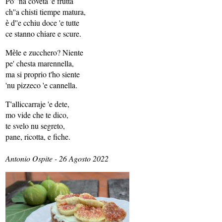
Po' 'na còveta 'e frutta
ch''a chisti tiempe matura,
ѐ d''e cchiu doce 'e tutte
ce stanno chiare e scure.
Mѐle e zucchero? Niente
pe' chesta marennella,
ma si proprio t'ho siente
'nu pizzeco 'e cannella.
T'alliccarraje 'e dete,
mo vide che te dico,
te svelo nu segreto,
pane, ricotta, e fiche.
Antonio Ospite - 26 Agosto 2022