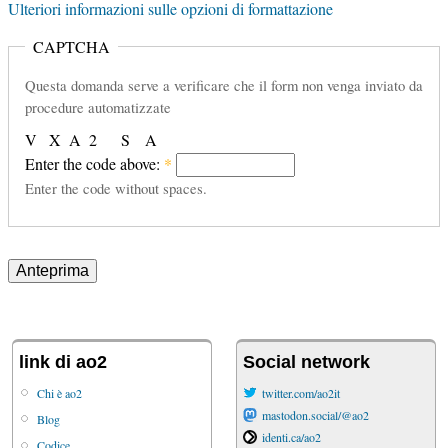
Ulteriori informazioni sulle opzioni di formattazione
CAPTCHA
Questa domanda serve a verificare che il form non venga inviato da
procedure automatizzate
V
X
A
2
S
A
Enter the code above:
*
Enter the code without spaces.
link di ao2
Social network
Chi è ao2
twitter.com/ao2it
mastodon.social/@ao2
Blog
identi.ca/ao2
Codice