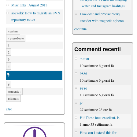
Misc links: August 2013
Twitter and Instagram hashtags
ao2wiki: How to migrate an SVN
Low-cost and precise rotary
repository to Git
encoder with magnetic spheres
continua
« prima
‹ precedente
1
Commenti recenti
2
99878
3
10 settimane 6 giorni fa
4
9886
5
10 settimane 6 giorni fa
6
9886
seguente ›
10 settimane 6 giorni fa
ultima »
jk
altro
27 settimane 23 ore fa
Hi! These look excellent. Is
1 anno 33 settimane fa
How can i extend this for