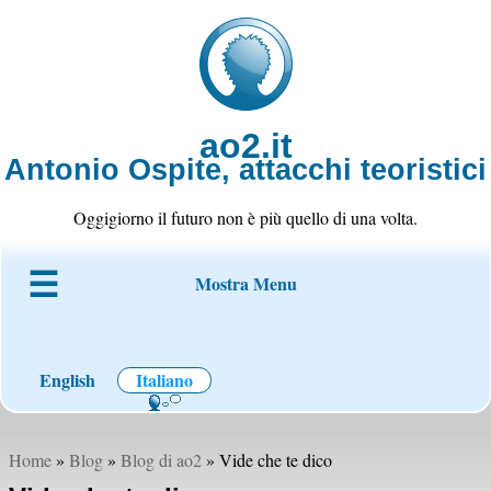
ao2.it
Antonio Ospite, attacchi teoristici
Oggigiorno il futuro non è più quello di una volta.
Mostra Menu
Chi è ao2
Blog
Codice
Progetti
Wiki
Contatto
English
Italiano
Home
»
Blog
»
Blog di ao2
» Vide che te dico