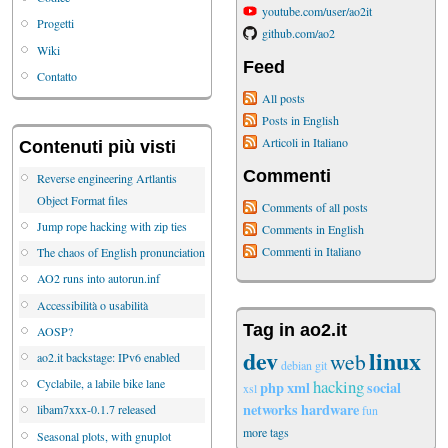
youtube.com/user/ao2it
Progetti
github.com/ao2
Wiki
Feed
Contatto
All posts
Posts in English
Articoli in Italiano
Contenuti più visti
Commenti
Reverse engineering Artlantis
Object Format files
Comments of all posts
Jump rope hacking with zip ties
Comments in English
Commenti in Italiano
The chaos of English pronunciation
AO2 runs into autorun.inf
Accessibilità o usabilità
Tag in ao2.it
AOSP?
dev
linux
web
ao2.it backstage: IPv6 enabled
debian
git
hacking
Cyclabile, a labile bike lane
php
xml
social
xsl
networks
hardware
libam7xxx-0.1.7 released
fun
more tags
Seasonal plots, with gnuplot