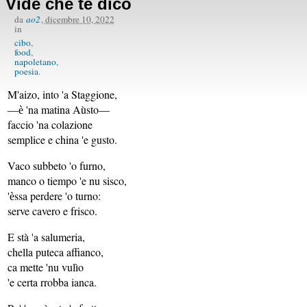
Vide che te dico
da
ao2
,
dicembre 10, 2022
in
cibo
food
napoletano
poesia
M'aizo, into 'a Staggione,
—ѐ 'na matina Aùsto—
faccio 'na colazione
semplice e china 'e gusto.
Vaco subbeto 'o furno,
manco o tiempo 'e nu sisco,
'ѐssa perdere 'o turno:
serve cavero e frisco.
E stà 'a salumeria,
chella puteca affianco,
ca mette 'nu vulìo
'e certa rrobba ianca.