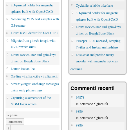
3D-printed holder for magnetic
Cyclabile, a labile bike lane
spheres built with OpenSCAD
3D-printed holder for magnetic
Generating YUV test samples with
spheres built with OpenSCAD
GStreamer
Linux Device-Tree and gpio-keys
Linux KMS driver for Acer C120
driver on BeagleBone Black
Migrate from gitweb to cgit with
Tweeper 1.3.0 released, scraping
URL rewrite rules
Twitter and Instagram hashtags
Linux Device-Tree and gpio-keys
Low-cost and precise rotary
driver on BeagleBone Black
encoder with magnetic spheres
Lemon Italian Ice
continua
On-line virgiliano.it e virgiliamo.it
SaveMySugar: exchange messages
Commenti recenti
using only phone rings
99878
Capturing a screenshot of the
10 settimane 5 giorni fa
GDM login screen
9886
« prima
10 settimane 5 giorni fa
‹ precedente
9886
1