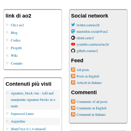
link di ao2
Social network
Chi è ao2
twitter.com/ao2it
mastodon.social/@ao2
Blog
identi.ca/ao2
Codice
youtube.com/user/ao2it
Progetti
github.com/ao2
Wiki
Feed
Contatto
All posts
Posts in English
Articoli in Italiano
Contenuti più visti
Commenti
signature_block.vim : Add and
manipulate signature blocks in e-
Comments of all posts
mails
Comments in English
Supercool Linux
Commenti in Italiano
Anguriñas
libam7xxx-0.1.4 released