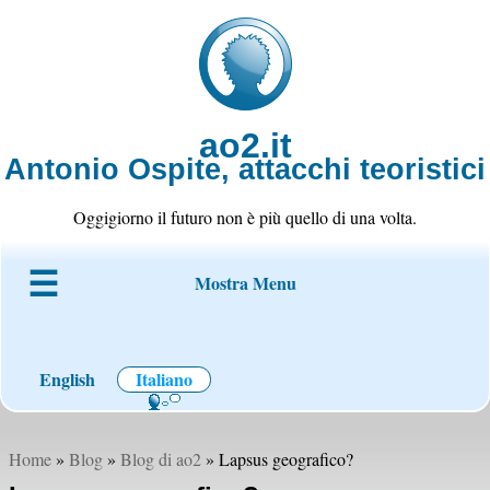
ao2.it
Antonio Ospite, attacchi teoristici
Oggigiorno il futuro non è più quello di una volta.
Mostra Menu
Chi è ao2
Blog
Codice
Progetti
Wiki
Contatto
English
Italiano
Home
»
Blog
»
Blog di ao2
» Lapsus geografico?