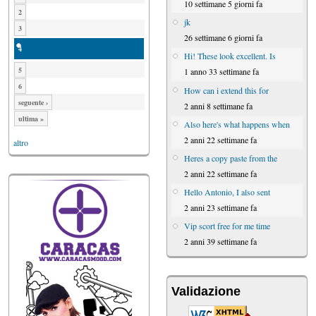
10 settimane 5 giorni fa
2
jk
3
26 settimane 6 giorni fa
4
Hi! These look excellent. Is
5
1 anno 33 settimane fa
6
How can i extend this for
seguente ›
2 anni 8 settimane fa
ultima »
Also here's what happens when
2 anni 22 settimane fa
altro
Heres a copy paste from the
2 anni 22 settimane fa
Hello Antonio, I also sent
2 anni 23 settimane fa
Vip scort free for me time
2 anni 39 settimane fa
Validazione