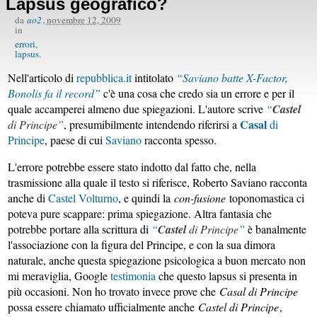
Lapsus geografico?
da
ao2
,
novembre 12, 2009
in
errori
lapsus
Nell'articolo di
repubblica.it
intitolato
Saviano batte X-Factor,
Bonolis fa il record
c'è una cosa che credo sia un errore e per il
quale accamperei almeno due spiegazioni. L'autore scrive
Castel
Casal
di Principe
, presumibilmente intendendo riferirsi a
di
Principe
, paese di cui
Saviano
racconta spesso.
L'errore potrebbe essere stato indotto dal fatto che, nella
trasmissione alla quale il testo si riferisce, Roberto Saviano racconta
anche di
Castel Volturno
, e quindi la
con-fusione
toponomastica ci
poteva pure scappare: prima spiegazione. Altra fantasia che
potrebbe portare alla scrittura di
Castel
di Principe
è banalmente
l'associazione con la figura del Principe, e con la sua dimora
naturale, anche questa spiegazione psicologica a buon mercato non
mi meraviglia, Google
testimonia
che questo lapsus si presenta in
più occasioni. Non ho trovato invece prove che
Casal di Principe
possa essere chiamato ufficialmente anche
Castel di Principe
,