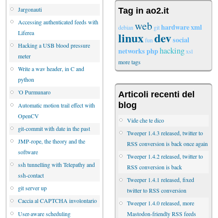
Jargonauti
Tag in ao2.it
Accessing authenticated feeds with
web
hardware
xml
debian
git
Liferea
linux
dev
social
fun
Hacking a USB blood pressure
hacking
networks
php
xsl
meter
more tags
Write a wav header, in C and
python
'O Purmunaro
Articoli recenti del
blog
Automatic motion trail effect with
OpenCV
Vide che te dico
git-commit with date in the past
Tweeper 1.4.3 released, twitter to
JMP-rope, the theory and the
RSS conversion is back once again
software
Tweeper 1.4.2 released, twitter to
ssh tunnelling with Telepathy and
RSS conversion is back
ssh-contact
Tweeper 1.4.1 released, fixed
git server up
twitter to RSS conversion
Caccia al CAPTCHA involontario
Tweeper 1.4.0 released, more
User-aware scheduling
Mastodon-friendly RSS feeds