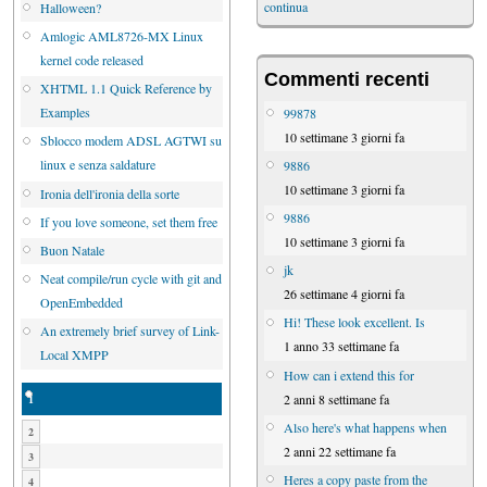
continua
Halloween?
Amlogic AML8726-MX Linux
kernel code released
Commenti recenti
XHTML 1.1 Quick Reference by
Examples
99878
10 settimane 3 giorni fa
Sblocco modem ADSL AGTWI su
linux e senza saldature
9886
10 settimane 3 giorni fa
Ironia dell'ironia della sorte
9886
If you love someone, set them free
10 settimane 3 giorni fa
Buon Natale
jk
Neat compile/run cycle with git and
26 settimane 4 giorni fa
OpenEmbedded
Hi! These look excellent. Is
An extremely brief survey of Link-
1 anno 33 settimane fa
Local XMPP
How can i extend this for
2 anni 8 settimane fa
1
Also here's what happens when
2
2 anni 22 settimane fa
3
Heres a copy paste from the
4