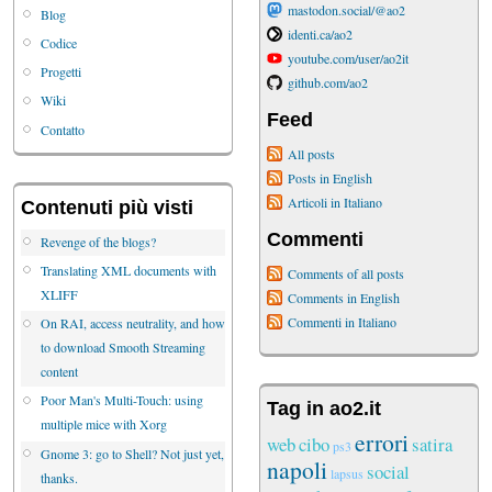
mastodon.social/@ao2
Blog
identi.ca/ao2
Codice
youtube.com/user/ao2it
Progetti
github.com/ao2
Wiki
Feed
Contatto
All posts
Posts in English
Articoli in Italiano
Contenuti più visti
Commenti
Revenge of the blogs?
Translating XML documents with
Comments of all posts
XLIFF
Comments in English
Commenti in Italiano
On RAI, access neutrality, and how
to download Smooth Streaming
content
Poor Man's Multi-Touch: using
Tag in ao2.it
multiple mice with Xorg
errori
web
cibo
satira
ps3
Gnome 3: go to Shell? Not just yet,
napoli
social
lapsus
thanks.