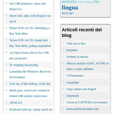
networks
fun
xmas
design
On USB projectors, linux and
lingua
libam7xxx
more tags
Short URL links with Drupal 6 on
ao2.it
Teclast X98 Air 3G: unbricking a
Articoli recenti del
Bay Trail tablet
blog
Teclast X98 Air 3G: cheap Intel
Vide che te dico
Bay Trail tablet, getting acquainted
Dispietto
An Open Source driver for USB
Sorbetto al limone
pico projectors
Sblocco modem ADSL AGTWI su
To stopping top-posting
linux e senza saldature
Launching the Windows Recovery
'O Purmunaro
Environment
Anguriñas
Vim: tip, of the iceberg, of the day
Luigi sindaco per Napoli
drush grep, search raw content in
Jargonauti
drupal with regular expressions
Caccia al CAPTCHA involontario
About ao2
Ironia dell'ironia della sorte
Keyboard split-up, typing speed-up