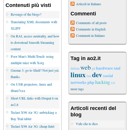
Articoli in Italiano
Contenuti più visti
Commenti
Revenge of the blogs?
Translating XML documents with
Comments of all posts
XLIFF
Comments in English
Commenti in Italiano
On RAI, access neutrality, and how
to download Smooth Streaming
content
Poor Man's Multi-Touch: using
Tag in ao2.it
multiple mice with Xorg
web
hardware
xml
debian
git
Gnome 3: go to Shell? Not just yet,
linux
dev
social
fun
thanks.
hacking
networks
php
xsl
On USB projectors, linux and
more tags
libam7xxx
Short URL links with Drupal 6 on
ao2.it
Articoli recenti del
Teclast X98 Air 3G: unbricking a
blog
Bay Trail tablet
Vide che te dico
Teclast X98 Air 3G: cheap Intel