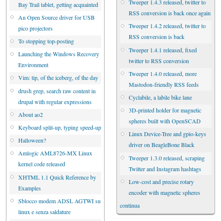
Tweeper 1.4.3 released, twitter to
Bay Trail tablet, getting acquainted
RSS conversion is back once again
An Open Source driver for USB
Tweeper 1.4.2 released, twitter to
pico projectors
RSS conversion is back
To stopping top-posting
Tweeper 1.4.1 released, fixed
Launching the Windows Recovery
twitter to RSS conversion
Environment
Tweeper 1.4.0 released, more
Vim: tip, of the iceberg, of the day
Mastodon-friendly RSS feeds
drush grep, search raw content in
Cyclabile, a labile bike lane
drupal with regular expressions
3D-printed holder for magnetic
About ao2
spheres built with OpenSCAD
Keyboard split-up, typing speed-up
Linux Device-Tree and gpio-keys
Halloween?
driver on BeagleBone Black
Amlogic AML8726-MX Linux
Tweeper 1.3.0 released, scraping
kernel code released
Twitter and Instagram hashtags
XHTML 1.1 Quick Reference by
Low-cost and precise rotary
Examples
encoder with magnetic spheres
Sblocco modem ADSL AGTWI su
continua
linux e senza saldature