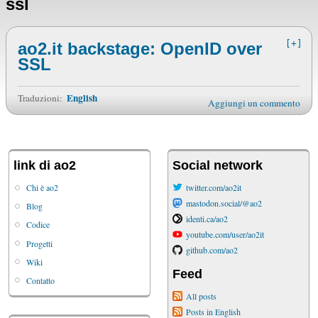
ssl
[+]
ao2.it backstage: OpenID over
SSL
English
Traduzioni:
Aggiungi un commento
link di ao2
Social network
Chi è ao2
twitter.com/ao2it
mastodon.social/@ao2
Blog
identi.ca/ao2
Codice
youtube.com/user/ao2it
Progetti
github.com/ao2
Wiki
Feed
Contatto
All posts
Posts in English