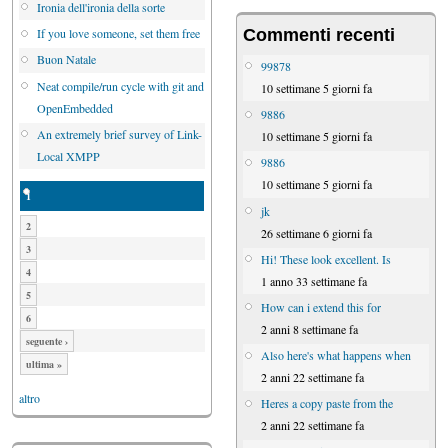
Ironia dell'ironia della sorte
Commenti recenti
If you love someone, set them free
Buon Natale
99878
Neat compile/run cycle with git and
10 settimane 5 giorni fa
OpenEmbedded
9886
An extremely brief survey of Link-
10 settimane 5 giorni fa
Local XMPP
9886
10 settimane 5 giorni fa
1
jk
2
26 settimane 6 giorni fa
3
Hi! These look excellent. Is
4
1 anno 33 settimane fa
5
How can i extend this for
6
2 anni 8 settimane fa
seguente ›
Also here's what happens when
ultima »
2 anni 22 settimane fa
altro
Heres a copy paste from the
2 anni 22 settimane fa