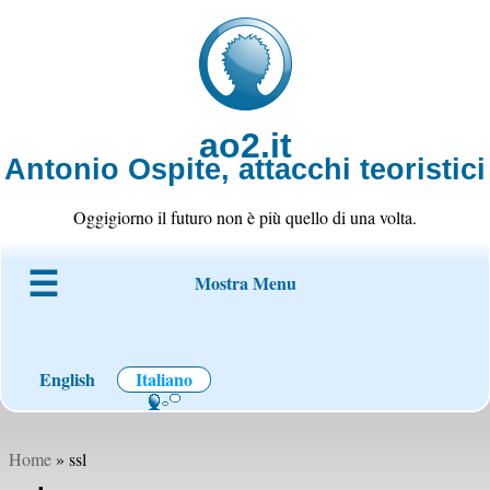
ao2.it
Antonio Ospite, attacchi teoristici
Oggigiorno il futuro non è più quello di una volta.
Mostra Menu
Chi è ao2
Blog
Codice
Progetti
Wiki
Contatto
English
Italiano
Home
» ssl