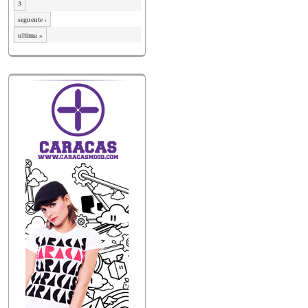
3
seguente ›
ultima »