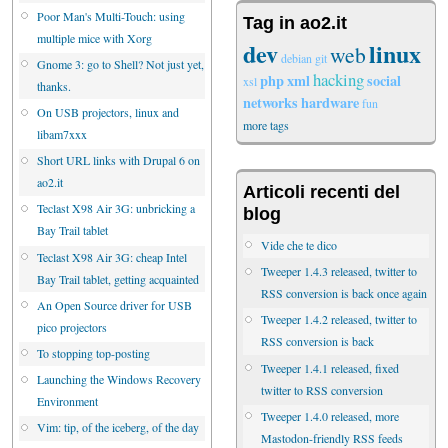
Poor Man's Multi-Touch: using
Tag in ao2.it
multiple mice with Xorg
dev
linux
web
debian
git
Gnome 3: go to Shell? Not just yet,
hacking
php
xml
social
xsl
thanks.
networks
hardware
fun
On USB projectors, linux and
more tags
libam7xxx
Short URL links with Drupal 6 on
ao2.it
Articoli recenti del
Teclast X98 Air 3G: unbricking a
blog
Bay Trail tablet
Vide che te dico
Teclast X98 Air 3G: cheap Intel
Tweeper 1.4.3 released, twitter to
Bay Trail tablet, getting acquainted
RSS conversion is back once again
An Open Source driver for USB
Tweeper 1.4.2 released, twitter to
pico projectors
RSS conversion is back
To stopping top-posting
Tweeper 1.4.1 released, fixed
Launching the Windows Recovery
twitter to RSS conversion
Environment
Tweeper 1.4.0 released, more
Vim: tip, of the iceberg, of the day
Mastodon-friendly RSS feeds