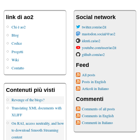
link di ao2
Social network
Chi è ao2
twitter.com/ao2it
mastodon.social/@ao2
Blog
identi.ca/ao2
Codice
youtube.com/user/ao2it
Progetti
github.com/ao2
Wiki
Feed
Contatto
All posts
Posts in English
Articoli in Italiano
Contenuti più visti
Commenti
Revenge of the blogs?
Translating XML documents with
Comments of all posts
XLIFF
Comments in English
Commenti in Italiano
On RAI, access neutrality, and how
to download Smooth Streaming
content