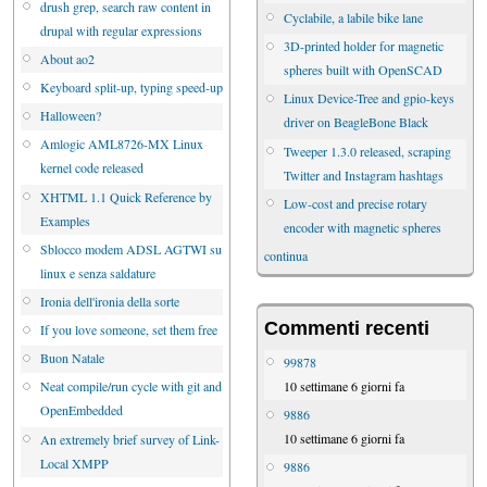
drush grep, search raw content in
Cyclabile, a labile bike lane
drupal with regular expressions
3D-printed holder for magnetic
About ao2
spheres built with OpenSCAD
Keyboard split-up, typing speed-up
Linux Device-Tree and gpio-keys
Halloween?
driver on BeagleBone Black
Amlogic AML8726-MX Linux
Tweeper 1.3.0 released, scraping
kernel code released
Twitter and Instagram hashtags
XHTML 1.1 Quick Reference by
Low-cost and precise rotary
Examples
encoder with magnetic spheres
Sblocco modem ADSL AGTWI su
continua
linux e senza saldature
Ironia dell'ironia della sorte
Commenti recenti
If you love someone, set them free
Buon Natale
99878
10 settimane 6 giorni fa
Neat compile/run cycle with git and
OpenEmbedded
9886
10 settimane 6 giorni fa
An extremely brief survey of Link-
Local XMPP
9886