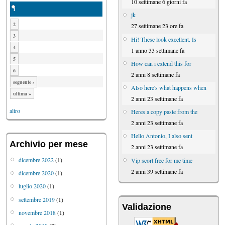
10 settimane 6 giorni fa
1
jk
2
27 settimane 23 ore fa
3
Hi! These look excellent. Is
4
1 anno 33 settimane fa
5
How can i extend this for
6
2 anni 8 settimane fa
seguente ›
Also here's what happens when
ultima »
2 anni 23 settimane fa
altro
Heres a copy paste from the
2 anni 23 settimane fa
Hello Antonio, I also sent
Archivio per mese
2 anni 23 settimane fa
dicembre 2022
(1)
Vip scort free for me time
2 anni 39 settimane fa
dicembre 2020
(1)
luglio 2020
(1)
settembre 2019
(1)
Validazione
novembre 2018
(1)