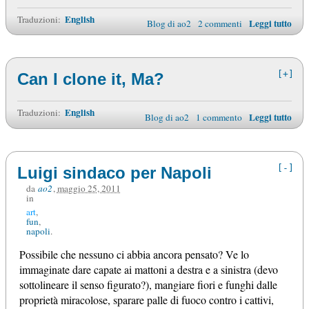
English
Traduzioni:
Leggi tutto
Blog di ao2
2 commenti
[+]
Can I clone it, Ma?
English
Traduzioni:
Leggi tutto
Blog di ao2
1 commento
[-]
Luigi sindaco per Napoli
da
ao2
,
maggio 25, 2011
in
art
fun
napoli
Possibile che nessuno ci abbia ancora pensato? Ve lo
immaginate dare capate ai mattoni a destra e a sinistra (devo
sottolineare il senso figurato?), mangiare fiori e funghi dalle
proprietà miracolose, sparare palle di fuoco contro i cattivi,