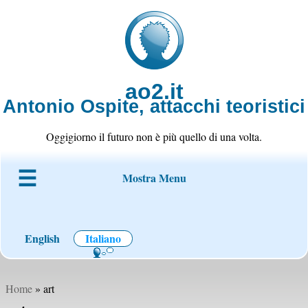
ao2.it
Antonio Ospite, attacchi teoristici
Oggigiorno il futuro non è più quello di una volta.
Mostra Menu
Chi è ao2
Blog
Codice
Progetti
Wiki
Contatto
English
Italiano
Home
» art