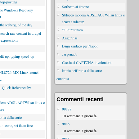
 top-posting
Sorbetto al limone
the Windows Recovery
Sblocco modem ADSL AGTWI su linux e
t
senza saldature
 the iceberg, of the day
'O Purmunaro
search raw content in drupal
Anguriñas
r expressions
Luigi sindaco per Napoli
Jargonauti
lit-up, typing speed-up
Caccia al CAPTCHA involontario
Ironia dell'ironia della sorte
ML8726-MX Linux kernel
continua
ed
Quick Reference by
Commenti recenti
dem ADSL AGTWI su linux e
99878
ure
10 settimane 3 giorni fa
ronia della sorte
9886
someone, set them free
10 settimane 3 giorni fa
e
9886