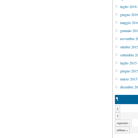
luglio 2016
giugno 201
maggio 201
gennaio 20
novembre 2
ottobre 201
settembre 2
luglio 2015
giugno 201
marzo 2015
dicembre 2
1
2
3
seguente ›
ultima »