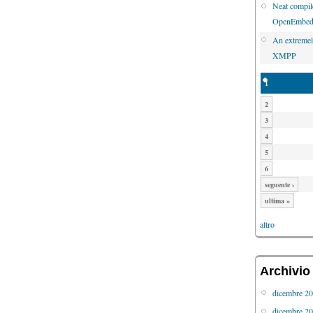
Neat compile
OpenEmbed
An extremel
XMPP
1
2
3
4
5
6
seguente ›
ultima »
altro
Archivio
dicembre 2
dicembre 2