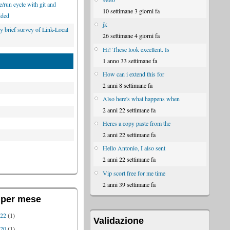
/run cycle with git and
10 settimane 3 giorni fa
ded
jk
y brief survey of Link-Local
26 settimane 4 giorni fa
Hi! These look excellent. Is
1 anno 33 settimane fa
How can i extend this for
2 anni 8 settimane fa
Also here's what happens when
2 anni 22 settimane fa
Heres a copy paste from the
2 anni 22 settimane fa
Hello Antonio, I also sent
2 anni 22 settimane fa
Vip scort free for me time
2 anni 39 settimane fa
 per mese
022
(1)
Validazione
020
(1)