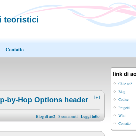
 teoristici
.
Contatto
link di a
Chi è ao2
Blog
[+]
op-by-Hop Options header
Codice
Progetti
Wiki
Leggi tutto
Blog di ao2
8 commenti
Contatto