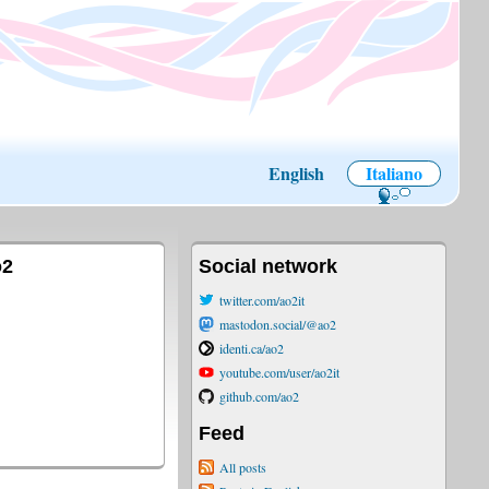
English
Italiano
o2
Social network
twitter.com/ao2it
mastodon.social/@ao2
identi.ca/ao2
youtube.com/user/ao2it
github.com/ao2
Feed
All posts