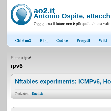
ao2.it
Antonio Ospite, attacchi
Oggigiorno il futuro non è più quello di una volta
Chi è ao2
Blog
Codice
Progetti
Wiki
Home
» ipv6
ipv6
Nftables experiments: ICMPv6, H
English
Traduzioni: