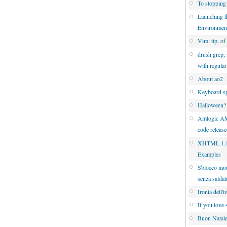
To stopping
Launching 
Environmen
Vim: tip, of
drush grep, 
with regula
About ao2
Keyboard sp
Halloween?
Amlogic A
code releas
XHTML 1.1 
Examples
Sblocco mo
senza saldat
Ironia dell'i
If you love 
Buon Natal