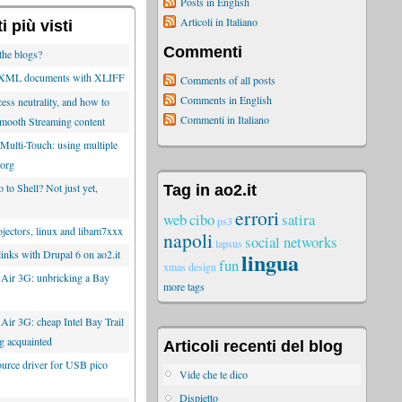
Posts in English
Articoli in Italiano
 più visti
Commenti
the blogs?
g XML documents with XLIFF
Comments of all posts
Comments in English
ess neutrality, and how to
Commenti in Italiano
mooth Streaming content
Multi-Touch: using multiple
Xorg
to Shell? Not just yet,
Tag in ao2.it
errori
web
cibo
satira
ps3
ectors, linux and libam7xxx
napoli
social networks
lapsus
lingua
inks with Drupal 6 on ao2.it
fun
xmas
design
 Air 3G: unbricking a Bay
more tags
Air 3G: cheap Intel Bay Trail
ing acquainted
Articoli recenti del blog
rce driver for USB pico
Vide che te dico
Dispietto