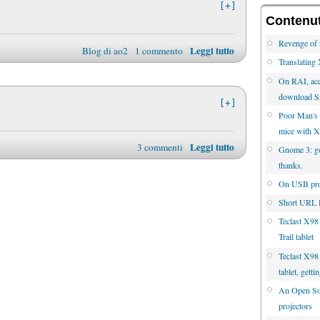
[+]
Contenuti
Revenge of 
Leggi tutto
Blog di ao2
1 commento
Translatin
On RAI, acc
download S
[+]
Poor Man's 
mice with 
Leggi tutto
3 commenti
Gnome 3: go 
thanks.
On USB proj
Short URL l
Teclast X98
Trail tablet
Teclast X98 
tablet, gett
An Open Sou
projectors